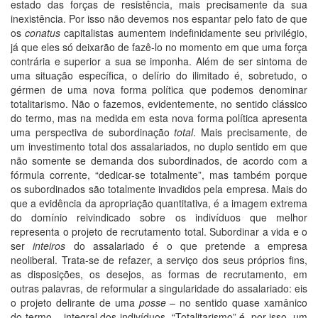
estado das forças de resistência, mais precisamente da sua
inexistência. Por isso não devemos nos espantar pelo fato de que
os
conatus
capitalistas aumentem indefinidamente seu privilégio,
já que eles só deixarão de fazê-lo no momento em que uma força
contrária e superior a sua se imponha. Além de ser sintoma de
uma situação específica, o delírio do ilimitado é, sobretudo, o
gérmen de uma nova forma política que podemos denominar
totalitarismo. Não o fazemos, evidentemente, no sentido clássico
do termo, mas na medida em esta nova forma política apresenta
uma perspectiva de subordinação
total
. Mais precisamente, de
um investimento total dos assalariados, no duplo sentido em que
não somente se demanda dos subordinados, de acordo com a
fórmula corrente, “dedicar-se totalmente”, mas também porque
os subordinados são totalmente invadidos pela empresa. Mais do
que a evidência da apropriação quantitativa, é a imagem extrema
do domínio reivindicado sobre os indivíduos que melhor
representa o projeto de recrutamento total. Subordinar a vida e o
ser
inteiros
do assalariado é o que pretende a empresa
neoliberal. Trata-se de refazer, a serviço dos seus próprios fins,
as disposições, os desejos, as formas de recrutamento, em
outras palavras, de reformular a singularidade do assalariado: eis
o projeto delirante de uma
posse
– no sentido quase xamânico
do termo – integral dos indivíduos. “Totalitarismo” é, por isso, um