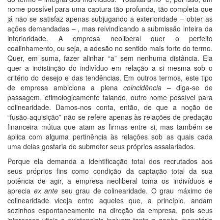
nome possível para uma captura tão profunda, tão completa que
já não se satisfaz apenas subjugando a exterioridade – obter as
ações demandadas – , mas reivindicando a submissão inteira da
interioridade. A empresa neoliberal quer o perfeito
coalinhamento, ou seja, a adesão no sentido mais forte do termo.
Quer, em suma, fazer alinhar “a” sem nenhuma distância. Ela
quer a indistinção do indivíduo em relação a si mesma sob o
critério do desejo e das tendências. Em outros termos, este tipo
de empresa ambiciona a plena
coincidência
– diga-se de
passagem, etimologicamente falando, outro nome possível para
colinearidade. Damos-nos conta, então, de que a noção de
“fusão-aquisição” não se refere apenas às relações de predação
financeira mútua que atam as firmas entre si, mas também se
aplica com alguma pertinência às relações sob as quais cada
uma delas gostaria de submeter seus próprios assalariados.
Porque ela demanda a identificação total dos recrutados aos
seus próprios fins como condição da captação total da sua
potência de agir, a empresa neoliberal toma os indivíduos e
aprecia
ex ante
seu grau de colinearidade. O grau máximo de
colinearidade viceja entre aqueles que, a princípio, andam
sozinhos espontaneamente na direção da empresa, pois seus