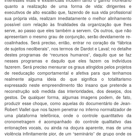
interesses vitais e existenciais incluem tanto o ganho monetário
quanto a realização de uma forma de vida: dirigentes e
executivos de alto escalão que, fazendo de sua vida profissional
sua própria vida, realizam imediatamente o melhor alinhamento
possível com relação às finalidades da organização que lhes
serve, ao passo que eles também a servem. Os outros, que não
apresentam o mesmo grau de conjunção, serão devidamente re-
coalinhados. Será preciso, então, entrar no coração da “fábrica
de sujeitos neoliberais”, nos termos de Dardot e Laval; no detalhe
destes programas de “recursos humanos”, daquilo que se faz
nesses programas e daquilo que eles fazem os indivíduos
fazerem. Será preciso mensurar os graus atingidos pelos projetos
de reeducação comportamental e afetiva para que tenhamos
realmente alguma ideia do que significa o totalitarismo
expressado neste empreendimento tão insano que pretende a
reconstrução sob medida das interioridades, dos desejos, dos
gestos. De qualquer forma, algumas imagens podem, de fato,
produzir esse choque, como aquelas do documentário de Jean-
Robert Viallet que nos fazem penetrar no inferno normalizador de
uma plataforma telefônica, onde o controle quantitativo da
cronometragem é acompanhado do controle qualitativo das
entonações vocais, ou ainda na doçura aparente, mas de uma
violência infinitamente pior, de um “seminário” de grupo onde os