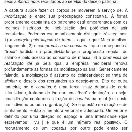
seus
subordinados
recrutados ao serviço do desejo patronal.
A captura supõe fazer os corpos se moverem à serviço de. A
mobilização
é então sua preocupação constitutiva. A forma
propriamente capitalista do patronato está emparentada com os
regimes históricos de mobilização das potências de agir
recrutadas. Podemos esquematicamente distinguir três regimes:
1) a
coerção pelo flagelo da fome
– aquele que Marx analisou
longamente; 2) o
compromisso de consumo
– que corresponde à
“troca” fordista da produtividade pela progressão regular do
salário e pelo acesso ao consumo de massa; 3) a
promessa de
realização
de si
pela qual a empresa neoliberal renova
profundamente as formas da mobilização salarial. Genericamente
falando, a mobilização é assunto de colinearidade: se trata de
alinhar
o desejo dos recrutados ao desejo-amo. Dito de outra
maneira, se o
conatus
é uma força vivaz dotada de certa
intensidade, trata-se de lhe dar uma “boa” orientação, ou seja,
uma direção conforme à direção do
conatus
patronal (seja este
um indivíduo ou uma organização). Se é questão de direção e de
alinhamento, então a metáfora vetorial é adequada. Um vetor é
definido por uma direção no espaço e uma intensidade (que
escrevemos | v⃗ | e que é um número real positivo). O
recrutamento de um
conatus
por outro pode então ser