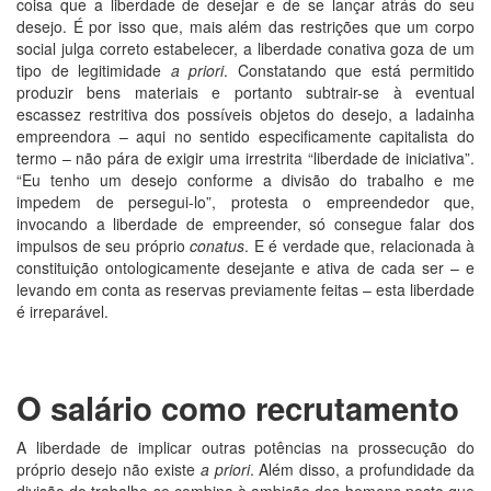
coisa que a liberdade de desejar e de se lançar atrás do seu
desejo. É por isso que, mais além das restrições que um corpo
social julga correto estabelecer, a liberdade conativa goza de um
tipo de legitimidade
a priori
. Constatando que está permitido
produzir bens materiais e portanto subtrair-se à eventual
escassez restritiva dos possíveis objetos do desejo, a ladainha
empreendora – aqui no sentido especificamente capitalista do
termo – não pára de exigir uma irrestrita “liberdade de iniciativa”.
“Eu tenho um desejo conforme a divisão do trabalho e me
impedem de persegui-lo”, protesta o empreendedor que,
invocando a liberdade de empreender, só consegue falar dos
impulsos de seu próprio
conatus
. E é verdade que, relacionada à
constituição ontologicamente desejante e ativa de cada ser – e
levando em conta as reservas previamente feitas – esta liberdade
é irreparável.
O salário como recrutamento
A liberdade de implicar outras potências na prossecução do
próprio desejo não existe
a
priori
. Além disso, a profundidade da
divisão do trabalho se combina à ambição dos homens posto que