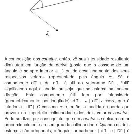
A composição dos
conatus
, então, vê sua intensidade resultante
diminuída em função da deriva (posto que o cosseno de um
ângulo é sempre inferior a 1) ou do desalinhamento dos seus
respectivos vetores representado pelo ângulo α. Só o
componente d⃗ ̇̇̇1 de d⃗ ̇̇̇ é útil ao vetor-amo D⃗ , “útil”
significando aqui alinhado, ou seja, que se esforça na mesma
direção. Este componente útil tem por intensidade
(geometricamente: por longitude): d⃗ ̇̇̇1 = | d⃗ ̇̇̇|× cosα, que é
inferior a | d⃗ ̇̇̇|. O cosseno α é, então, a medida da perda que
provém da imperfeita colinearidade dos dois vetores
conatus
.
Pode-se dizer, por conseguinte, que um
conatus
se deixa recrutar
proporcionalmente ao seu grau de colinearidade. Quando os dois
esforços são ortogonais, o ângulo formado por | d⃗ ̇̇̇| e | D⃗ | é