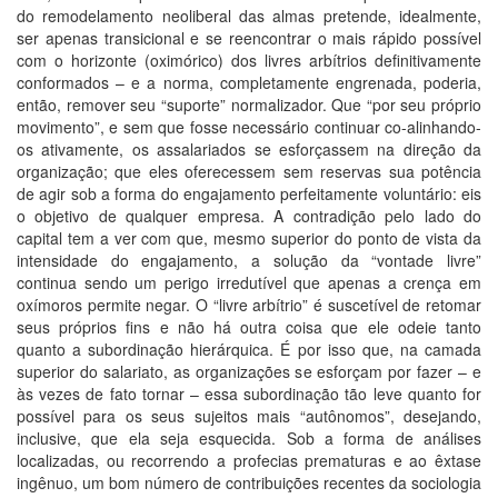
do remodelamento neoliberal das almas pretende, idealmente,
ser apenas transicional e se reencontrar o mais rápido possível
com o horizonte (oximórico) dos livres arbítrios definitivamente
conformados – e a norma, completamente engrenada, poderia,
então, remover seu “suporte” normalizador. Que “por seu próprio
movimento”, e sem que fosse necessário continuar co-alinhando-
os ativamente, os assalariados se esforçassem na direção da
organização; que eles oferecessem sem reservas sua potência
de agir sob a forma do engajamento perfeitamente voluntário: eis
o objetivo de qualquer empresa. A contradição pelo lado do
capital tem a ver com que, mesmo superior do ponto de vista da
intensidade do engajamento, a solução da “vontade livre”
continua sendo um perigo irredutível que apenas a crença em
oxímoros permite negar. O “livre arbítrio” é suscetível de retomar
seus próprios fins e não há outra coisa que ele odeie tanto
quanto a subordinação hierárquica. É por isso que, na camada
superior do salariato, as organizações se esforçam por fazer – e
às vezes de fato tornar – essa subordinação tão leve quanto for
possível para os seus sujeitos mais “autônomos”, desejando,
inclusive, que ela seja esquecida. Sob a forma de análises
localizadas, ou recorrendo a profecias prematuras e ao êxtase
ingênuo, um bom número de contribuições recentes da sociologia