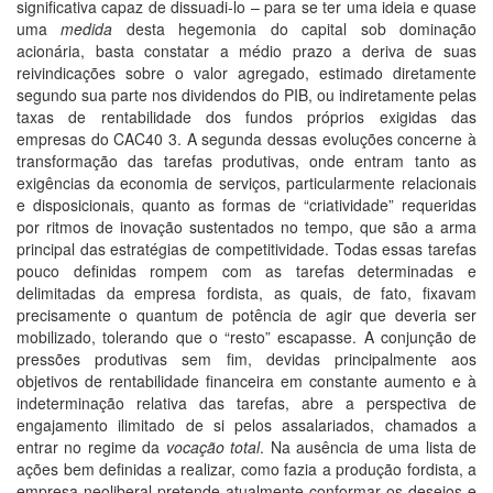
significativa capaz de dissuadi-lo – para se ter uma ideia e quase
uma
medida
desta hegemonia do capital sob dominação
acionária, basta constatar a médio prazo a deriva de suas
reivindicações sobre o valor agregado, estimado diretamente
segundo sua parte nos dividendos do PIB, ou indiretamente pelas
taxas de rentabilidade dos fundos próprios exigidas das
empresas do CAC40 3. A segunda dessas evoluções concerne à
transformação das tarefas produtivas, onde entram tanto as
exigências da economia de serviços, particularmente relacionais
e disposicionais, quanto as formas de “criatividade” requeridas
por ritmos de inovação sustentados no tempo, que são a arma
principal das estratégias de competitividade. Todas essas tarefas
pouco definidas rompem com as tarefas determinadas e
delimitadas da empresa fordista, as quais, de fato, fixavam
precisamente o quantum de potência de agir que deveria ser
mobilizado, tolerando que o “resto” escapasse. A conjunção de
pressões produtivas sem fim, devidas principalmente aos
objetivos de rentabilidade financeira em constante aumento e à
indeterminação relativa das tarefas, abre a perspectiva de
engajamento ilimitado de si pelos assalariados, chamados a
entrar no regime da
vocação total
. Na ausência de uma lista de
ações bem definidas a realizar, como fazia a produção fordista, a
empresa neoliberal pretende atualmente conformar os desejos e