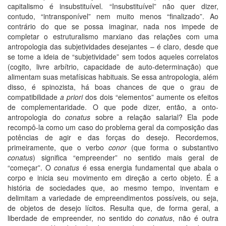
capitalismo é insubstituível. “Insubstituível” não quer dizer,
contudo, “intransponível” nem muito menos “finalizado”. Ao
contrário do que se possa imaginar, nada nos impede de
completar o estruturalismo marxiano das relações com uma
antropologia das subjetividades desejantes – é claro, desde que
se tome a ideia de “subjetividade” sem todos aqueles correlatos
(cogito, livre arbítrio, capacidade de auto-determinação) que
alimentam suas metafísicas habituais. Se essa antropologia, além
disso, é spinozista, há boas chances de que o grau de
compatibilidade
a priori
dos dois “elementos” aumente os efeitos
de complementaridade. O que pode dizer, então, a onto-
antropologia do
conatus
sobre a relação salarial? Ela pode
recompô-la como um caso do problema geral da composição das
potências de agir e das forças do desejo. Recordemos,
primeiramente, que o verbo
conor
(que forma o substantivo
conatus
) significa “empreender” no sentido mais geral de
“começar”. O
conatus
é essa energia fundamental que abala o
corpo e inicia seu movimento em direção a certo objeto. É a
história de sociedades que, ao mesmo tempo, inventam e
delimitam a variedade de empreendimentos possíveis, ou seja,
de objetos de desejo lícitos. Resulta que, de forma geral, a
liberdade de empreender, no sentido do
conatus
, não é outra