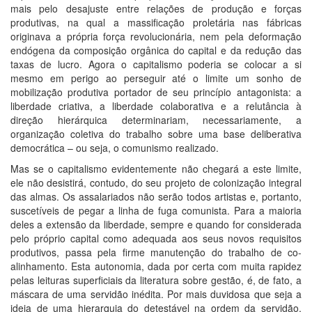
mais pelo desajuste entre relações de produção e forças
produtivas, na qual a massificação proletária nas fábricas
originava a própria força revolucionária, nem pela deformação
endógena da composição orgânica do capital e da redução das
taxas de lucro. Agora o capitalismo poderia se colocar a si
mesmo em perigo ao perseguir até o limite um sonho de
mobilização produtiva portador de seu princípio antagonista: a
liberdade criativa, a liberdade colaborativa e a relutância à
direção hierárquica determinariam, necessariamente, a
organização coletiva do trabalho sobre uma base deliberativa
democrática – ou seja, o comunismo realizado.
Mas se o capitalismo evidentemente não chegará a este limite,
ele não desistirá, contudo, do seu projeto de colonização integral
das almas. Os assalariados não serão todos artistas e, portanto,
suscetíveis de pegar a linha de fuga comunista. Para a maioria
deles a extensão da liberdade, sempre e quando for considerada
pelo próprio capital como adequada aos seus novos requisitos
produtivos, passa pela firme manutenção do trabalho de co-
alinhamento. Esta autonomia, dada por certa com muita rapidez
pelas leituras superficiais da literatura sobre gestão, é, de fato, a
máscara de uma servidão inédita. Por mais duvidosa que seja a
ideia de uma hierarquia do detestável na ordem da servidão,