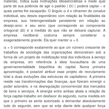
material), indica suas inclinações idiossincráticas e mede qual
parte de sua potência de agir o padrão | D⃗ | poderá captar – e
quais partes lhe escaparão. O ângulo α é o clinamen do
conatus
individual, seu desvio espontâneo com relação às finalidades da
empresa, sua heterogeneidade persistente em relação ao
desejo-amo; e seu seno (que corresponde ao componente
ortogonal d2) é a medida do que não se deixará capturar. A
empresa neoliberal costuma sempre considerar α
exageradamente grande. Ela quer manter α = 0.
α = 0 corresponde exatamente ao que um número crescente de
trabalhos de sociologia das organizações demonstram sob a
forma de um projeto de mobilização total dos indivíduos à serviço
da empresa, em referência à ideia foucaultiana de uma
governamentalidade biopolítica do capital. Numa primeira
aproximação, é possível atribuir esse projeto de recrutamento
total a duas evoluções das estruturas do capitalismo. A primeira
reside nas transformações das finanças, que fizeram emergir o
poder acionário, e na desregulação concorrencial dos mercados
de bens e serviços. A sinergia entre ambas abala a relação de
força capital-trabalho em desfavor do segundo, numa medida em
que o primeiro se sente autorizado a demandar absolutamente
tudo do segundo, sem que se erija diante dele qualquer força