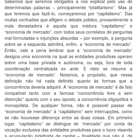
Sabemos que seremos obrigados a nos explicar pelo uso de
determinadas palavras – principalmente “totalitarismo”. Mas já
que teremos que fazê-lo, começaremos por “capitalismo”. Das
muitas confusões que afligem o debate público, provavelmente a
mais devastadora é aquela que mistura “capitalismo” e
“economia de mercado”, com todos seus correlatos de perguntas
mal-formuladas e injunções absurdas – por exemplo, a pergunta
sobre se a esquerda admitirá, enfim, a “economia de mercado”.
Então, vale a pena lembrar que a “economia de mercado”
designa uma economia na qual as entidades produtivas operam
sobre uma base privada e autônoma, ou seja, fora de toda
coordenação centralizada
ex ante
. E nisto se resume a
“economia de mercado”. Notamos, a propósito, que nessa
definição não há nada definido quanto às formas que a
concorrência deveria adquirir. A “economia de mercado” é de fato
compatível tanto com a famosa “concorrência livre e sem
distorção” quanto com o seu oposto, a concorrência oligopólica e
monopolista. De qualquer forma, não é possível passar de
“economia de mercado” à “capitalismo” sem interrupções, como
se não houvesse diferença entre as duas coisas. Em primeiro
lugar, “capitalismo” se distingue de “mercado” por conta da
vocação exclusiva das entidades produtivas para o lucro visando
a acumulação indefinida de capital – finalidade que não é, de