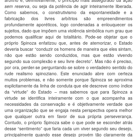
arbítrio é, definitivamente, o princípio mais assegurado da ação
sem reserva
, ou seja da potência de agir inteiramente liberada.
Como sabemos, o construtivismo da espontaneidade e a
fabricação dos livres arbítrios são empreendimentos
profundamente aporéticos, logo condenadas a enlouquecer os
sujeitos, dado que impõem uma violência simbólica num grau que
podemos qualificar aqui de totalitário. Pode-se objetar que o
próprio Spinoza enfatizou que, antes de atemorizar, o Estado
deveria buscar “conduzir os homens de maneira que eles sintam,
não que estão sendo conduzidos, mas que estão vivendo
segundo sua complexão e seu livre decreto”. Mas não é preciso,
por ora, perder-se perguntando-se sobre o verdadeiro sentido do
rude realismo spinoziano. Este enunciado abre com certeza
muitos problemas, e não somente porque Spinoza se aproxima
explicitamente da linha de conduta que ele descreve como índice
da “virtude” do Estado – mas sabemos que para Spinoza a
virtude se identifica inteiramente com o que acompanha as
necessidades da conservação e é objetivamente verdade que
uma organização que se engaja nesta perspectiva opera melhor
que qualquer outra em favor de sua própria perseverança.
Contudo, o próprio Spinoza sabe o que pode se esconder atrás
desse “sentimento” que faria cada um viver segundo seu desejo,
principalmente quando esse desejo provém tão claramente da