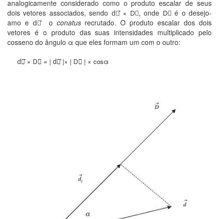
analogicamente considerado como o produto escalar de seus
dois vetores associados, sendo d⃗ ̇̇̇× D⃗, onde D⃗ é o desejo-
amo e d⃗ ̇̇̇ o
conatus
recrutado. O produto escalar dos dois
vetores é o produto das suas intensidades multiplicado pelo
cosseno do ângulo α que eles formam um com o outro:
d⃗ ̇̇̇× D⃗ = | d⃗ ̇̇̇|× | D⃗ | × cosα