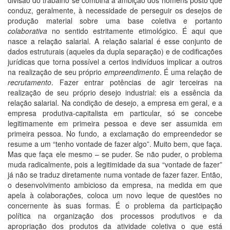
conduz, geralmente, à necessidade de perseguir os desejos de
produção material sobre uma base coletiva e portanto
colaborativa
no sentido estritamente etimológico. É aqui que
nasce a relação salarial. A relação salarial é esse conjunto de
dados estruturais (aqueles da dupla separação) e de codificações
jurídicas que torna possível a certos indivíduos implicar a outros
na realização de seu próprio
empreendimento
. É uma relação de
recrutamento
. Fazer entrar potências de agir terceiras na
realização de seu próprio desejo industrial: eis a essência da
relação salarial. Na condição de desejo, a empresa em geral, e a
empresa produtiva-capitalista em particular, só se concebe
legitimamente em primeira pessoa e deve ser assumida em
primeira pessoa. No fundo, a exclamação do empreendedor se
resume a um “tenho vontade de fazer algo”. Muito bem, que faça.
Mas que faça ele mesmo – se puder. Se não puder, o problema
muda radicalmente, pois a legitimidade da sua “vontade de fazer”
já não se traduz diretamente numa vontade de fazer fazer. Então,
o desenvolvimento ambicioso da empresa, na medida em que
apela à colaborações, coloca um novo leque de questões no
concernente às suas formas. É o problema da participação
política na organização dos processos produtivos e da
apropriação dos produtos da atividade coletiva o que está