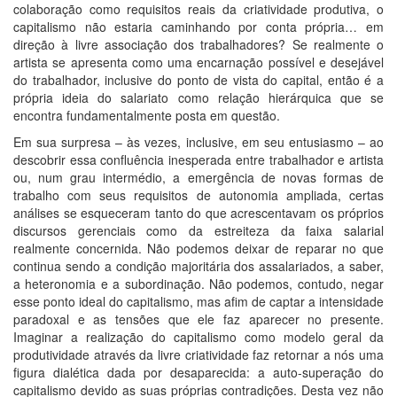
colaboração como requisitos reais da criatividade produtiva, o
capitalismo não estaria caminhando por conta própria… em
direção à livre associação dos trabalhadores? Se realmente o
artista se apresenta como uma encarnação possível e desejável
do trabalhador, inclusive do ponto de vista do capital, então é a
própria ideia do salariato como relação hierárquica que se
encontra fundamentalmente posta em questão.
Em sua surpresa – às vezes, inclusive, em seu entusiasmo – ao
descobrir essa confluência inesperada entre trabalhador e artista
ou, num grau intermédio, a emergência de novas formas de
trabalho com seus requisitos de autonomia ampliada, certas
análises se esqueceram tanto do que acrescentavam os próprios
discursos gerenciais como da estreiteza da faixa salarial
realmente concernida. Não podemos deixar de reparar no que
continua sendo a condição majoritária dos assalariados, a saber,
a heteronomia e a subordinação. Não podemos, contudo, negar
esse ponto ideal do capitalismo, mas afim de captar a intensidade
paradoxal e as tensões que ele faz aparecer no presente.
Imaginar a realização do capitalismo como modelo geral da
produtividade através da livre criatividade faz retornar a nós uma
figura dialética dada por desaparecida: a auto-superação do
capitalismo devido as suas próprias contradições. Desta vez não