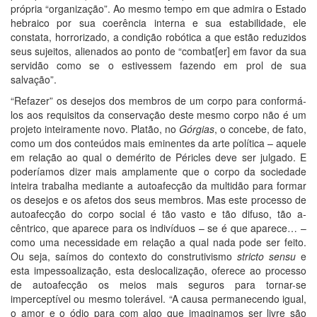
própria “organização”. Ao mesmo tempo em que admira o Estado
hebraico por sua coerência interna e sua estabilidade, ele
constata, horrorizado, a condição robótica a que estão reduzidos
seus sujeitos, alienados ao ponto de “combat[er] em favor da sua
servidão como se o estivessem fazendo em prol de sua
salvação”.
“Refazer” os desejos dos membros de um corpo para conformá-
los aos requisitos da conservação deste mesmo corpo não é um
projeto inteiramente novo. Platão, no
Górgias
, o concebe, de fato,
como um dos conteúdos mais eminentes da arte política – aquele
em relação ao qual o demérito de Péricles deve ser julgado. E
poderíamos dizer mais amplamente que o corpo da sociedade
inteira trabalha mediante a autoafecção da multidão para formar
os desejos e os afetos dos seus membros. Mas este processo de
autoafecção do corpo social é tão vasto e tão difuso, tão a-
cêntrico, que aparece para os indivíduos – se é que aparece… –
como uma necessidade em relação a qual nada pode ser feito.
Ou seja, saímos do contexto do construtivismo
stricto sensu
e
esta impessoalização, esta deslocalização, oferece ao processo
de autoafecção os meios mais seguros para tornar-se
imperceptível ou mesmo tolerável. “A causa permanecendo igual,
o amor e o ódio para com algo que imaginamos ser livre são