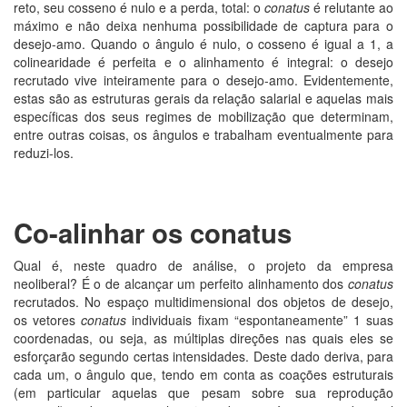
reto, seu cosseno é nulo e a perda, total: o
conatus
é relutante ao
máximo e não deixa nenhuma possibilidade de captura para o
desejo-amo. Quando o ângulo é nulo, o cosseno é igual a 1, a
colinearidade é perfeita e o alinhamento é integral: o desejo
recrutado vive inteiramente para o desejo-amo. Evidentemente,
estas são as estruturas gerais da relação salarial e aquelas mais
específicas dos seus regimes de mobilização que determinam,
entre outras coisas, os ângulos e trabalham eventualmente para
reduzi-los.
Co-alinhar os conatus
Qual é, neste quadro de análise, o projeto da empresa
neoliberal? É o de alcançar um perfeito alinhamento dos
conatus
recrutados. No espaço multidimensional dos objetos de desejo,
os vetores
conatus
individuais fixam “espontaneamente” 1 suas
coordenadas, ou seja, as múltiplas direções nas quais eles se
esforçarão segundo certas intensidades. Deste dado deriva, para
cada um, o ângulo que, tendo em conta as coações estruturais
(em particular aquelas que pesam sobre sua reprodução