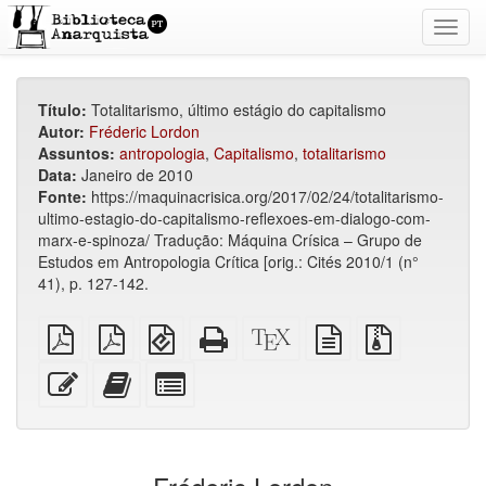
Toggl
navig
Título:
Totalitarismo, último estágio do capitalismo
Autor:
Fréderic Lordon
Assuntos:
antropologia
,
Capitalismo
,
totalitarismo
Data:
Janeiro de 2010
Fonte:
https://maquinacrisica.org/2017/02/24/totalitarismo-
ultimo-estagio-do-capitalismo-reflexoes-em-dialogo-com-
marx-e-spinoza/ Tradução: Máquina Crísica – Grupo de
Estudos em Antropologia Crítica [orig.: Cités 2010/1 (n°
41), p. 127-142.
PDF
PDF
EPUB
HTML
Código-
fonte
Arquivos
simples
imposto
(para
puro
fonte
em
fonte
sobre
dispositivos
(para
XeLaTeX
texto
com
Editar
Adicionar
Selecionar
A4
móveis)
impressão)
puro
anexos
esse
este
algumas
texto
texto
partes
ao
para
construtor
o
de
bookbuilder