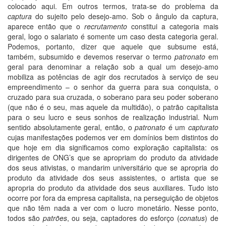
colocado aqui. Em outros termos, trata-se do problema da
captura
do sujeito pelo desejo-amo. Sob o ângulo da captura,
aparece então que o
recrutamento
constitui a categoria mais
geral, logo o salariato é somente um caso desta categoria geral.
Podemos, portanto, dizer que aquele que subsume está,
também, subsumido e devemos reservar o termo
patronato
em
geral para denominar a relação sob a qual um desejo-amo
mobiliza as potências de agir dos recrutados à serviço de seu
empreendimento – o senhor da guerra para sua conquista, o
cruzado para sua cruzada, o soberano para seu poder soberano
(que não é o seu, mas aquele da multidão), o patrão capitalista
para o seu lucro e seus sonhos de realização industrial. Num
sentido absolutamente geral, então, o
patronato
é um
capturato
cujas manifestações podemos ver em domínios bem distintos do
que hoje em dia significamos como exploração capitalista: os
dirigentes de ONG’s que se apropriam do produto da atividade
dos seus ativistas, o mandarim universitário que se apropria do
produto da atividade dos seus assistentes, o artista que se
apropria do produto da atividade dos seus auxiliares. Tudo isto
ocorre por fora da empresa capitalista, na perseguição de objetos
que não têm nada a ver com o lucro monetário. Nesse ponto,
todos são
patrões
, ou seja, captadores do esforço (
conatus
) de