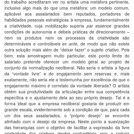
do trabalho acreditaram ver no artista uma metáfora pertinente,
inclusive algo mais do que uma metáfora: um modelo comum,
aplicável aos assalariados bem reputados, portadores de
habilidades pessoais estratégicas à empresa, fundamentalmente
a criatividade, cuja mobilização suporia
par essence
grandes
condições de autonomia e débeis práticas de direcionamento –
nem os produtos nem os processos da criatividade são
determináveis e controláveis
ex ante
, de modo que não existe
outra solução mais além de “deixar fazer” o sujeito criativo. Pois
bem, esta amostragem muito particular, este ponto limite do
salariato pretende oferecer um modelo geral ao projeto de
conjunto da normalização neoliberal. Não seria o artista a figura
da “vontade livre” e do engajamento sem reservas e, mais
exatamente, não seria ele a testemunha por excelência de que o
engajamento máximo é correlato da vontade liberada? O artista
obtém sua produtividade da articulação entre sua competência
específica e o ajustamento dela ao seu próprio desejo. Tal é a
forma ideal que a empresa neoliberal gostaria de produzir em
grande escala, evidentemente sob a condição de que, para cada
um dos seus assalariados, o “próprio desejo” se encontre
alinhado com o desejo da empresa. Neste ponto a suavização
das hierarquias com o objetivo de facilitar a expressão da livre
criatividade dos criativos devém contraditória com a própria