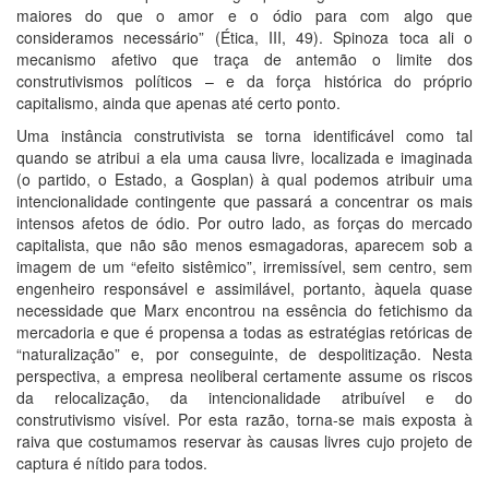
maiores do que o amor e o ódio para com algo que
consideramos necessário” (Ética, III, 49). Spinoza toca ali o
mecanismo afetivo que traça de antemão o limite dos
construtivismos políticos – e da força histórica do próprio
capitalismo, ainda que apenas até certo ponto.
Uma instância construtivista se torna identificável como tal
quando se atribui a ela uma causa livre, localizada e imaginada
(o partido, o Estado, a Gosplan) à qual podemos atribuir uma
intencionalidade contingente que passará a concentrar os mais
intensos afetos de ódio. Por outro lado, as forças do mercado
capitalista, que não são menos esmagadoras, aparecem sob a
imagem de um “efeito sistêmico”, irremissível, sem centro, sem
engenheiro responsável e assimilável, portanto, àquela quase
necessidade que Marx encontrou na essência do fetichismo da
mercadoria e que é propensa a todas as estratégias retóricas de
“naturalização” e, por conseguinte, de despolitização. Nesta
perspectiva, a empresa neoliberal certamente assume os riscos
da relocalização, da intencionalidade atribuível e do
construtivismo visível. Por esta razão, torna-se mais exposta à
raiva que costumamos reservar às causas livres cujo projeto de
captura é nítido para todos.