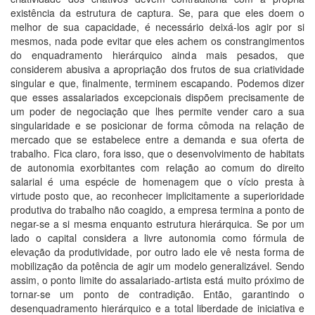
existência da estrutura de captura. Se, para que eles doem o
melhor de sua capacidade, é necessário deixá-los agir por si
mesmos, nada pode evitar que eles achem os constrangimentos
do enquadramento hierárquico ainda mais pesados, que
considerem abusiva a apropriação dos frutos de sua criatividade
singular e que, finalmente, terminem escapando. Podemos dizer
que esses assalariados excepcionais dispõem precisamente de
um poder de negociação que lhes permite vender caro a sua
singularidade e se posicionar de forma cômoda na relação de
mercado que se estabelece entre a demanda e sua oferta de
trabalho. Fica claro, fora isso, que o desenvolvimento de habitats
de autonomia exorbitantes com relação ao comum do direito
salarial é uma espécie de homenagem que o vício presta à
virtude posto que, ao reconhecer implicitamente a superioridade
produtiva do trabalho não coagido, a empresa termina a ponto de
negar-se a si mesma enquanto estrutura hierárquica. Se por um
lado o capital considera a livre autonomia como fórmula de
elevação da produtividade, por outro lado ele vê nesta forma de
mobilização da potência de agir um modelo generalizável. Sendo
assim, o ponto limite do assalariado-artista está muito próximo de
tornar-se um ponto de contradição. Então, garantindo o
desenquadramento hierárquico e a total liberdade de iniciativa e