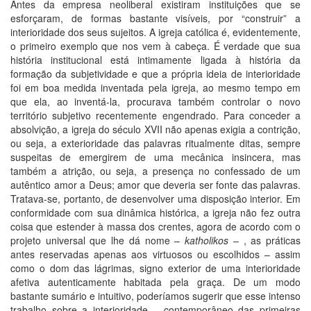
Antes da empresa neoliberal existiram instituições que se
esforçaram, de formas bastante visíveis, por “construir” a
interioridade dos seus sujeitos. A igreja católica é, evidentemente,
o primeiro exemplo que nos vem à cabeça. É verdade que sua
história institucional está intimamente ligada à história da
formação da subjetividade e que a própria ideia de interioridade
foi em boa medida inventada pela igreja, ao mesmo tempo em
que ela, ao inventá-la, procurava também controlar o novo
território subjetivo recentemente engendrado. Para conceder a
absolvição, a igreja do século XVII não apenas exigia a contrição,
ou seja, a exterioridade das palavras ritualmente ditas, sempre
suspeitas de emergirem de uma mecânica insincera, mas
também a atrição, ou seja, a presença no confessado de um
autêntico amor a Deus; amor que deveria ser fonte das palavras.
Tratava-se, portanto, de desenvolver uma disposição interior. Em
conformidade com sua dinâmica histórica, a igreja não fez outra
coisa que estender à massa dos crentes, agora de acordo com o
projeto universal que lhe dá nome –
katholikos
– , as práticas
antes reservadas apenas aos virtuosos ou escolhidos – assim
como o dom das lágrimas, signo exterior de uma interioridade
afetiva autenticamente habitada pela graça. De um modo
bastante sumário e intuitivo, poderíamos sugerir que esse intenso
trabalho sobre a interioridade – contemporâneo das primeiras