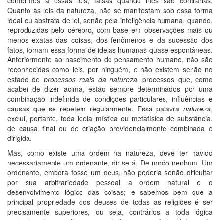
conformes a essas leis, falsas quando lhes são contrárias.
Quanto às leis da natureza, não se manifestam sob essa forma
ideal ou abstrata de lei, senão pela inteligência humana, quando,
reproduzidas pelo cérebro, com base em observações mais ou
menos exatas das coisas, dos fenômenos e da sucessão dos
fatos, tomam essa forma de ideias humanas quase espontâneas.
Anteriormente ao nascimento do pensamento humano, não são
reconhecidas como leis, por ninguém, e não existem senão no
estado de
processos reais da natureza
, processos que, como
acabei de dizer acima, estão sempre determinados por uma
combinação indefinida de condições particulares, influências e
causas que se repetem regularmente. Essa palavra
natureza
,
exclui, portanto, toda ideia mística ou metafísica de substância,
de causa final ou de criação providencialmente combinada e
dirigida.
Mas, como existe uma ordem na natureza, deve ter havido
necessariamente um ordenante, dir-se-á. De modo nenhum. Um
ordenante, embora fosse um deus, não poderia senão dificultar
por sua arbitrariedade pessoal a ordem natural e o
desenvolvimento lógico das coisas; e sabemos bem que a
principal propriedade dos deuses de todas as religiões é ser
precisamente superiores, ou seja, contrários a toda lógica