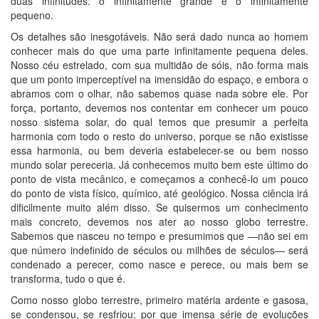
duas infinitudes: o infinitamente grande e o infinitamente
pequeno.
Os detalhes são inesgotáveis. Não será dado nunca ao homem
conhecer mais do que uma parte infinitamente pequena deles.
Nosso céu estrelado, com sua multidão de sóis, não forma mais
que um ponto imperceptível na imensidão do espaço, e embora o
abramos com o olhar, não sabemos quase nada sobre ele. Por
força, portanto, devemos nos contentar em conhecer um pouco
nosso sistema solar, do qual temos que presumir a perfeita
harmonia com todo o resto do universo, porque se não existisse
essa harmonia, ou bem deveria estabelecer-se ou bem nosso
mundo solar pereceria. Já conhecemos muito bem este último do
ponto de vista mecânico, e começamos a conhecê-lo um pouco
do ponto de vista físico, químico, até geológico. Nossa ciência irá
dificilmente muito além disso. Se quisermos um conhecimento
mais concreto, devemos nos ater ao nosso globo terrestre.
Sabemos que nasceu no tempo e presumimos que —não sei em
que número indefinido de séculos ou milhões de séculos— será
condenado a perecer, como nasce e perece, ou mais bem se
transforma, tudo o que é.
Como nosso globo terrestre, primeiro matéria ardente e gasosa,
se condensou, se resfriou; por que imensa série de evoluções