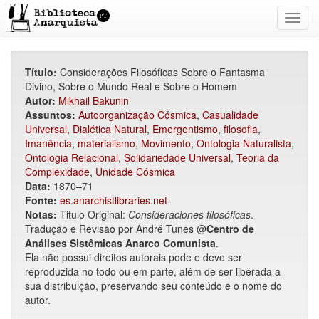
Toggl
navig
Título:
Considerações Filosóficas Sobre o Fantasma
Divino, Sobre o Mundo Real e Sobre o Homem
Autor:
Mikhail Bakunin
Assuntos:
Autoorganização Cósmica
,
Casualidade
Universal
,
Dialética Natural
,
Emergentismo
,
filosofia
,
Imanência
,
materialismo
,
Movimento
,
Ontologia Naturalista
,
Ontologia Relacional
,
Solidariedade Universal
,
Teoria da
Complexidade
,
Unidade Cósmica
Data:
1870–71
Fonte:
es.anarchistlibraries.net
Notas:
Titulo Original:
Consideraciones filosóficas
.
Tradução e Revisão por André Tunes @
Centro de
Análises Sistêmicas Anarco Comunista
.
Ela não possui direitos autorais pode e deve ser
reproduzida no todo ou em parte, além de ser liberada a
sua distribuição, preservando seu conteúdo e o nome do
autor.