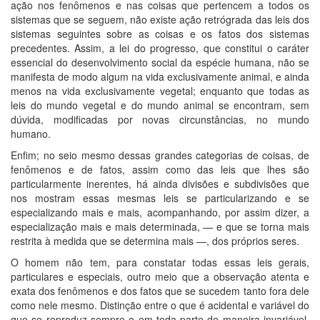
ação nos fenômenos e nas coisas que pertencem a todos os
sistemas que se seguem, não existe ação retrógrada das leis dos
sistemas seguintes sobre as coisas e os fatos dos sistemas
precedentes. Assim, a lei do progresso, que constitui o caráter
essencial do desenvolvimento social da espécie humana, não se
manifesta de modo algum na vida exclusivamente animal, e ainda
menos na vida exclusivamente vegetal; enquanto que todas as
leis do mundo vegetal e do mundo animal se encontram, sem
dúvida, modificadas por novas circunstâncias, no mundo
humano.
Enfim; no seio mesmo dessas grandes categorias de coisas, de
fenômenos e de fatos, assim como das leis que lhes são
particularmente inerentes, há ainda divisões e subdivisões que
nos mostram essas mesmas leis se particularizando e se
especializando mais e mais, acompanhando, por assim dizer, a
especialização mais e mais determinada, — e que se torna mais
restrita à medida que se determina mais —, dos próprios seres.
O homem não tem, para constatar todas essas leis gerais,
particulares e especiais, outro meio que a observação atenta e
exata dos fenômenos e dos fatos que se sucedem tanto fora dele
como nele mesmo. Distinção entre o que é acidental e variável do
que se reproduz sempre e em toda parte de maneira invariável.