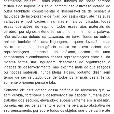
chamamos ideias
. Todas essas funções de nosso cérebro
teriam sido impossíveis se o homem não estivesse dotado de
outra faculdade complementar e inseparável da de pensar: a
faculdade de incorporar e de fixar, por assim dizer, até nas suas
variações e modificações mais finas e mais complicadas, todas
essas operações do espírito, todos esses atos materiais do
cérebro, por signos exteriores: se o homem, em uma palavra,
não estivesse dotado da
faculdade de falar
. Todos os outros
animais também têm uma linguagem, – quem duvida? – mas
assim como sua inteligência nunca se eleva acima das
representações materiais, no máximo, acima de uma
comparação e combinação dessas representações entre si, da
mesma forma sua linguagem, desprovida de organização e
incapaz de desenvolvimento, não exprime mais do que reações
ou noções materiais, nunca ideias. Posso, portanto, dizer, sem
temor de ser refutado, que de todos os animais desta Terra,
somente o homem pensa e fala.
Somente ele está dotado dessa potência de abstração que —
sem dúvida, fortificada e desenvolvida na espécie humana pelo
trabalho dos séculos, elevando-o sucessivamente em
si mesmo
,
ou seja, em seu pensamento e somente pela ação abstrativa de
seu pensamento, por sobre todos os objetos que o cercam e até