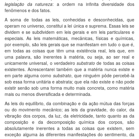
legislação da natureza
: a ordem na infinita diversidade dos
fenômenos e dos fatos.
A soma de todas as leis, conhecidas e desconhecidas, que
operam no universo, constitui a lei única e suprema. Essas leis se
dividem e se subdividem em leis gerais e em leis particulares e
especiais. As leis matemáticas, mecânicas, físicas e químicas,
por exemplo, são leis gerais que se manifestam em tudo o que é,
em todas as coisas que têm uma existência real, leis que, em
uma palavra, são inerentes à matéria, ou seja, ao ser real e
unicamente universal, o verdadeiro
substrato
de todas as coisas
existentes. Acrescentarei também que a matéria nunca existe e
em parte alguma como
substrato
, que ninguém pôde percebê-la
sob essa forma unitária e abstrata; que ela não existe e não pode
existir senão sob uma forma muito mais concreta, como matéria
mais ou menos diversificada e determinada.
As leis do equilíbrio, da combinação e da ação mútua das forças
ou do movimento mecânico; as leis da gravidade, do calor, da
vibração dos corpos, da luz, da eletricidade, tanto quanto as da
composição e da decomposição química dos corpos, são
absolutamente inerentes a todas as coisas que existem, sem
exceção alguma às diferentes manifestações do sentimento, da