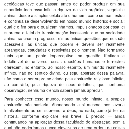
geológicas teve que passar, antes de poder produzir em sua
superfície toda essa infinita riqueza da vida orgânica, vegetal e
animal, desde a simples célula até o homem; como se manifestou
e continua se desenvolvendo em nosso mundo histórico e social;
qual é o fim para o qual caminhamos, impulsionados por essa lei
suprema e fatal de transformação incessante que na sociedade
animal se chama progresso: eis as únicas questões que nos são
acessíveis, as únicas que podem e devem ser realmente
abrangidas, estudadas e resolvidas pelo homem. Não formando
mais que um ponto imperceptível na questão ilimitada e
indefinível do universo, essas questões humanas e terrestres
oferecem, no entanto, ao nosso espírito, um mundo realmente
infinito, não no sentido divino, ou seja, abstrato dessa palavra,
não como o ser supremo criado pela abstração religiosa; infinito,
ao contrário, pela riqueza de seus detalhes, que nenhuma
observação, nenhuma ciência saberá jamais apreciar.
Para conhecer esse mundo, nosso mundo infinito, a simples
abstração não bastaria. Abandonada a si mesma, nos levaria
infalivelmente ao ser supremo, a deus, ao nada, como já fez na
história, conforme explicarei em breve. É preciso — ainda
continuando na aplicação dessa faculdade de abstração, sem a
qual não poderíamos nunca elevar-nos de uma ordem de coisas