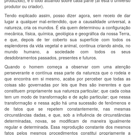
produzido), e o todo atuando sobre cada parte (aí está o universo
produtor ou criador).
Tendo explicado assim, posso dizer agora, sem receio de dar
lugar a qualquer mal-entendido, que a causalidade universal, a
natureza, cria os mundos. É ela quem determinou a configuração
mecânica, física, química, geológica e geográfica da nossa Terra,
e que, depois de ter coberto sua superfície com todos os
esplendores da vida vegetal e animal, continua criando ainda, no
mundo humano, a sociedade com todos os seus
desdobramentos passados, presentes e futuros.
Quando o homem começa a observar com uma atenção
perseverante e contínua essa parte da natureza que o rodeia e
que encontra em si mesmo, acaba por perceber que todas as
coisas são governadas por leis que lhes são inerentes e que
constituem propriamente sua natureza particular; que cada coisa
tem um modo de transformação e de ação particular; que nessa
transformação e nessa ação há uma sucessão de fenômenos e
de fatos que se repetem constantemente, nas mesmas
circunstâncias dadas, e que, sob a influência de circunstâncias
determinadas, novas, se modificam de maneira igualmente
regular e determinada. Essa reprodução constante dos mesmos
fatos pelos mesmos procedimentos constitui propriamente a