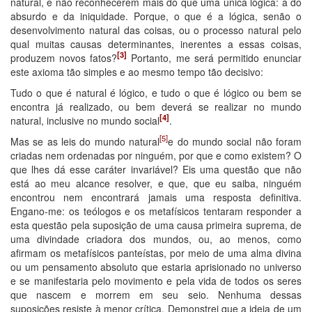
natural, e não reconhecerem mais do que uma única lógica: a do
absurdo e da iniquidade. Porque, o que é a lógica, senão o
desenvolvimento natural das coisas, ou o processo natural pelo
qual muitas causas determinantes, inerentes a essas coisas,
[3]
produzem novos fatos?
Portanto, me será permitido enunciar
este axioma tão simples e ao mesmo tempo tão decisivo:
Tudo o que é natural é lógico, e tudo o que é lógico ou bem se
encontra já realizado, ou bem deverá se realizar no mundo
[4]
natural, inclusive no mundo social
.
[5]
Mas se as leis do mundo natural
e do mundo social não foram
criadas nem ordenadas por ninguém, por que e como existem? O
que lhes dá esse caráter invariável? Eis uma questão que não
está ao meu alcance resolver, e que, que eu saiba, ninguém
encontrou nem encontrará jamais uma resposta definitiva.
Engano-me: os teólogos e os metafísicos tentaram responder a
esta questão pela suposição de uma causa primeira suprema, de
uma divindade criadora dos mundos, ou, ao menos, como
afirmam os metafísicos panteístas, por meio de uma alma divina
ou um pensamento absoluto que estaria aprisionado no universo
e se manifestaria pelo movimento e pela vida de todos os seres
que nascem e morrem em seu seio. Nenhuma dessas
suposições resiste à menor crítica. Demonstrei que a ideia de um