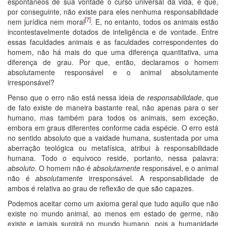
espontâneos de sua vontade o curso universal da vida, e que,
por conseguinte, não existe para eles nenhuma responsabilidade
[7]
nem jurídica nem moral
. E, no entanto, todos os animais estão
incontestavelmente dotados de inteligência e de vontade. Entre
essas faculdades animais e as faculdades correspondentes do
homem, não há mais do que uma diferença quantitativa, uma
diferença de grau. Por que, então, declaramos o homem
absolutamente responsável e o animal absolutamente
irresponsável?
Penso que o erro não está nessa ideia de
responsabilidade
, que
de fato existe de maneira bastante real, não apenas para o ser
humano, mas também para todos os animais, sem exceção,
embora em graus diferentes conforme cada espécie. O erro está
no sentido absoluto que a vaidade humana, sustentada por uma
aberração teológica ou metafísica, atribui à responsabilidade
humana. Todo o equívoco reside, portanto, nessa palavra:
absoluto
. O homem não é
absolutamente
responsável, e o animal
não é
absolutamente
irresponsável. A responsabilidade de
ambos é relativa ao grau de reflexão de que são capazes.
Podemos aceitar como um axioma geral que tudo aquilo que não
existe no mundo animal, ao menos em estado de germe, não
existe e jamais surgirá no mundo humano, pois a humanidade