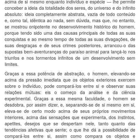
acima de si mesmo enquanto indivíduo e espécie — lhe permite
conceber a ideia da totalidade dos seres, do universo e do infinito
absoluto: ideia completamente abstrata, vazia de todo conteúdo
e, como tal, idêntica ao nada, sem dúvida, mas que, no entanto,
se mostrou onipotente no desenvolvimento histórico do homem,
porque tendo sido uma das causas principais de todas as suas
conquistas e ao mesmo tempo de todas as suas divagações, de
suas desgraças e de seus crimes posteriores, arrancou-o das
supostas bem-aventuranças do paraíso animal para lançá-lo nos
triunfos e nos tormentos infinitos de um desenvolvimento sem
limites.
Graças a essa potência de abstração, o homem, elevando-se
acima da pressão imediata que os objetos exteriores exercem
sobre o indivíduo, pode compará-los entre si e observar suas
relações mútuas: eis o começo da análise e da ciência
experimental. Graças a essa mesma faculdade, o homem se
desdobra, por assim dizer, e, separando-se de si mesmo em si,
eleva-se de certo modo acima de seus próprios movimentos
interiores, acima das sensações que experimenta, dos instintos,
apetites, desejos que se despertam nele, tanto quanto das
tendências afetivas que sente; o que lhe dá a possibilidade de
compará-los entre si, assim como compara os objetos e