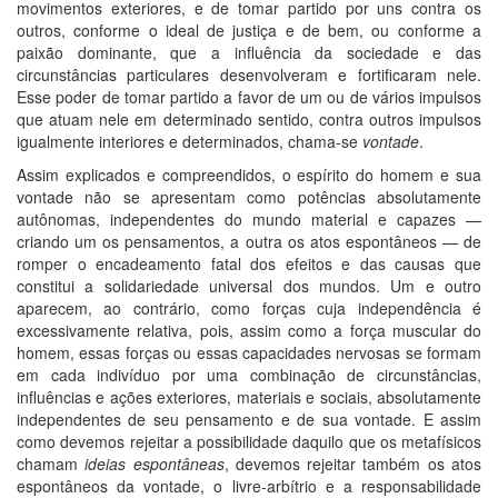
movimentos exteriores, e de tomar partido por uns contra os
outros, conforme o ideal de justiça e de bem, ou conforme a
paixão dominante, que a influência da sociedade e das
circunstâncias particulares desenvolveram e fortificaram nele.
Esse poder de tomar partido a favor de um ou de vários impulsos
que atuam nele em determinado sentido, contra outros impulsos
igualmente interiores e determinados, chama-se
vontade
.
Assim explicados e compreendidos, o espírito do homem e sua
vontade não se apresentam como potências absolutamente
autônomas, independentes do mundo material e capazes —
criando um os pensamentos, a outra os atos espontâneos — de
romper o encadeamento fatal dos efeitos e das causas que
constitui a solidariedade universal dos mundos. Um e outro
aparecem, ao contrário, como forças cuja independência é
excessivamente relativa, pois, assim como a força muscular do
homem, essas forças ou essas capacidades nervosas se formam
em cada indivíduo por uma combinação de circunstâncias,
influências e ações exteriores, materiais e sociais, absolutamente
independentes de seu pensamento e de sua vontade. E assim
como devemos rejeitar a possibilidade daquilo que os metafísicos
chamam
ideias espontâneas
, devemos rejeitar também os atos
espontâneos da vontade, o livre-arbítrio e a responsabilidade