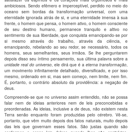
ambiciosos. Sendo efêmero e imperceptível, perdido no meio do
oceano sem bordas da transformação universal, com uma
eternidade ignorada atrás de si, e uma eternidade imensa à sua
frente, o homem que pensa, o homem ativo, o homem consciente
de seu destino humano, permanece tranquilo e altivo no
sentimento de sua liberdade, que conquista emancipando-se por
si mesmo através do trabalho, através da ciência, e
emancipando, rebelando ao seu redor, se necessário, todos os
homens, seus semelhantes, seus irmãos. Se lhe perguntarem
depois disso seu íntimo pensamento, sua última palavra sobre a
unidade real do universo
, ele dirá que é a
eterna transformação
,
um movimento infinitamente detalhado, diversificado, e por isso
mesmo, ordenado em si, mas sem começo, nem limite, nem fim.
É, portanto, o contrário absoluto da providência: a negação de
deus.
Compreende-se que no universo assim entendido, não se possa
falar nem de ideias anteriores nem de leis preconcebidas e
preordenadas. As ideias, inclusive a de deus, não existem nesta
Terra senão enquanto foram produzidas pelo cérebro. Vê-se,
portanto, que vêm muito depois dos fatos naturais, muito depois
das leis que governam esses fatos. São justas quando são