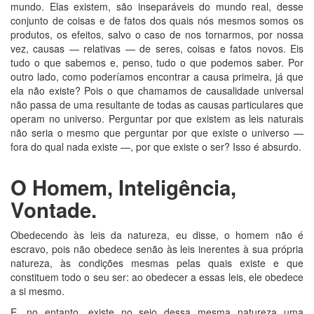
mundo. Elas existem, são inseparáveis do mundo real, desse
conjunto de coisas e de fatos dos quais nós mesmos somos os
produtos, os efeitos, salvo o caso de nos tornarmos, por nossa
vez, causas — relativas — de seres, coisas e fatos novos. Eis
tudo o que sabemos e, penso, tudo o que podemos saber. Por
outro lado, como poderíamos encontrar a causa primeira, já que
ela não existe? Pois o que chamamos de causalidade universal
não passa de uma resultante de todas as causas particulares que
operam no universo. Perguntar por que existem as leis naturais
não seria o mesmo que perguntar por que existe o universo —
fora do qual nada existe —, por que existe o ser? Isso é absurdo.
O
H
omem,
I
nteligência,
V
ontade.
Obedecendo às leis da natureza, eu disse, o homem não é
escravo, pois não obedece senão às leis inerentes à sua própria
natureza, às condições mesmas pelas quais existe e que
constituem todo o seu ser: ao obedecer a essas leis, ele obedece
a si mesmo.
E, no entanto, existe no seio dessa mesma natureza uma