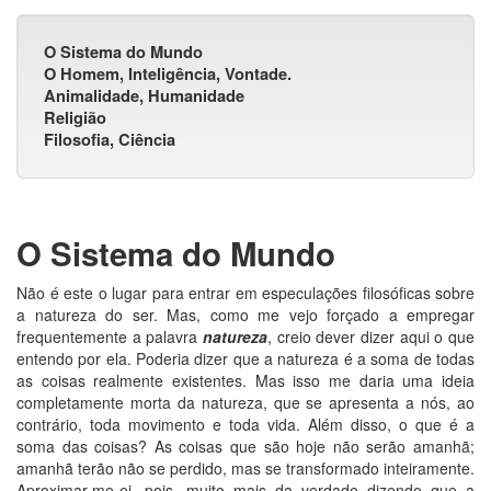
O Sistema do Mundo
O
H
omem,
I
nteligência,
V
ontade.
Animalidade, Humanidade
Religião
Filosofia, Ciência
O Sistema do Mundo
Não é este o lugar para entrar em especulações filosóficas sobre
a natureza do ser. Mas, como me vejo forçado a empregar
frequentemente a palavra
natureza
, creio dever dizer aqui o que
entendo por ela. Poderia dizer que a natureza é a soma de todas
as coisas realmente existentes. Mas isso me daria uma ideia
completamente morta da natureza, que se apresenta a nós, ao
contrário, toda movimento e toda vida. Além disso, o que é a
soma das coisas? As coisas que são hoje não serão amanhã;
amanhã terão não se perdido, mas se transformado inteiramente.
Aproximar-me-ei, pois, muito mais da verdade dizendo que a