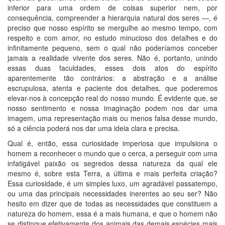
inferior para uma ordem de coisas superior nem, por
consequência, compreender a hierarquia natural dos seres —, é
preciso que nosso espírito se mergulhe ao mesmo tempo, com
respeito e com amor, no estudo minucioso dos detalhes e do
infinitamente pequeno, sem o qual não poderíamos conceber
jamais a realidade vivente dos seres. Não é, portanto, unindo
essas duas faculdades, esses dois atos do espírito
aparentemente tão contrários: a abstração e a análise
escrupulosa, atenta e paciente dos detalhes, que poderemos
elevar-nos à concepção real do nosso mundo. É evidente que, se
nosso sentimento e nossa imaginação podem nos dar uma
imagem, uma representação mais ou menos falsa desse mundo,
só a ciência poderá nos dar uma ideia clara e precisa.
Qual é, então, essa curiosidade imperiosa que impulsiona o
homem a reconhecer o mundo que o cerca, a perseguir com uma
infatigável paixão os segredos dessa natureza da qual ele
mesmo é, sobre esta Terra, a última e mais perfeita criação?
Essa curiosidade, é um simples luxo, um agradável passatempo,
ou uma das principais necessidades inerentes ao seu ser? Não
hesito em dizer que de todas as necessidades que constituem a
natureza do homem, essa é a mais humana, e que o homem não
se distingue efetivamente dos animais das demais espécies mais