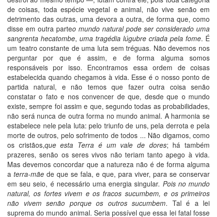
de coisas, toda espécie vegetal e animal, não vive senão em
detrimento das outras, uma devora a outra, de forma que, como
disse em outra parte
o mundo natural pode ser considerado uma
sangrenta hecatombe
,
uma tragédia lúgubre criada pela fome
. É
um teatro constante de uma luta sem tréguas. Não devemos nos
perguntar por que é assim, e de forma alguma somos
responsáveis por isso. Encontramos essa ordem de coisas
estabelecida quando chegamos à vida. Esse é o nosso ponto de
partida natural, e não temos que fazer outra coisa senão
constatar o fato e nos convencer de que, desde que o mundo
existe, sempre foi assim e que, segundo todas as probabilidades,
não será nunca de outra forma no mundo animal. A harmonia se
estabelece nele pela luta: pelo triunfo de uns, pela derrota e pela
morte de outros, pelo sofrimento de todos ... Não digamos, como
os cristãos,
que esta Terra é um vale de dores
; há também
prazeres, senão os seres vivos não teriam tanto apego à vida.
Mas devemos concordar que a natureza não é de forma alguma
a
terra-mãe
de que se fala, e que, para viver, para se conservar
em seu seio, é necessário uma energia singular.
Pois no mundo
natural, os fortes vivem e os fracos sucumbem, e os primeiros
não vivem senão porque os outros sucumbem
. Tal é a lei
suprema do mundo animal. Seria possível que essa lei fatal fosse