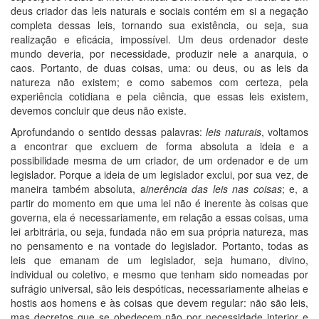
deus criador das leis naturais e sociais contém em si a negação
completa dessas leis, tornando sua existência, ou seja, sua
realização e eficácia, impossível. Um deus ordenador deste
mundo deveria, por necessidade, produzir nele a anarquia, o
caos. Portanto, de duas coisas, uma: ou deus, ou as leis da
natureza não existem; e como sabemos com certeza, pela
experiência cotidiana e pela ciência, que essas leis existem,
devemos concluir que deus não existe.
Aprofundando o sentido dessas palavras:
leis naturais
, voltamos
a encontrar que excluem de forma absoluta a ideia e a
possibilidade mesma de um criador, de um ordenador e de um
legislador. Porque a ideia de um legislador exclui, por sua vez, de
maneira também absoluta, a
inerência das leis nas coisas
; e, a
partir do momento em que uma lei não é inerente às coisas que
governa, ela é necessariamente, em relação a essas coisas, uma
lei arbitrária, ou seja, fundada não em sua própria natureza, mas
no pensamento e na vontade do legislador. Portanto, todas as
leis que emanam de um legislador, seja humano, divino,
individual ou coletivo, e mesmo que tenham sido nomeadas por
sufrágio universal, são leis despóticas, necessariamente alheias e
hostis aos homens e às coisas que devem regular: não são leis,
mas decretos que se obedecem não por necessidade interior e