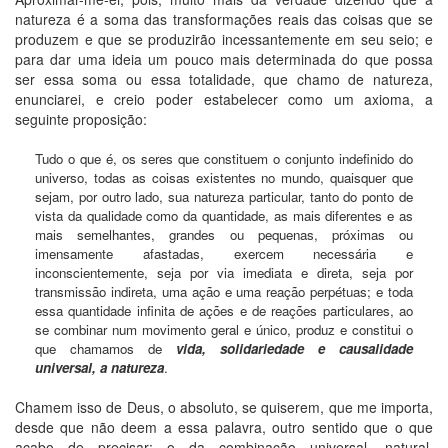
natureza é a soma das transformações reais das coisas que se
produzem e que se produzirão incessantemente em seu seio; e
para dar uma ideia um pouco mais determinada do que possa
ser essa soma ou essa totalidade, que chamo de natureza,
enunciarei, e creio poder estabelecer como um axioma, a
seguinte proposição:
Tudo o que é, os seres que constituem o conjunto indefinido do
universo, todas as coisas existentes no mundo, quaisquer que
sejam, por outro lado, sua natureza particular, tanto do ponto de
vista da qualidade como da quantidade, as mais diferentes e as
mais semelhantes, grandes ou pequenas, próximas ou
imensamente afastadas, exercem necessária e
inconscientemente, seja por via imediata e direta, seja por
transmissão indireta, uma ação e uma reação perpétuas; e toda
essa quantidade infinita de ações e de reações particulares, ao
se combinar num movimento geral e único, produz e constitui o
que chamamos de
vida, solidariedade e causalidade
universal, a natureza
.
Chamem isso de Deus, o absoluto, se quiserem, que me importa,
desde que não deem a essa palavra, outro sentido que o que
acabo de precisar: o da combinação universal, natural,