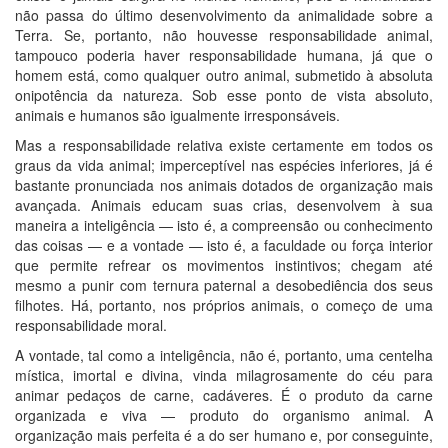
não passa do último desenvolvimento da animalidade sobre a
Terra. Se, portanto, não houvesse responsabilidade animal,
tampouco poderia haver responsabilidade humana, já que o
homem está, como qualquer outro animal, submetido à absoluta
onipotência da natureza. Sob esse ponto de vista absoluto,
animais e humanos são igualmente irresponsáveis.
Mas a responsabilidade relativa existe certamente em todos os
graus da vida animal; imperceptível nas espécies inferiores, já é
bastante pronunciada nos animais dotados de organização mais
avançada. Animais educam suas crias, desenvolvem à sua
maneira a inteligência — isto é, a compreensão ou conhecimento
das coisas — e a vontade — isto é, a faculdade ou força interior
que permite refrear os movimentos instintivos; chegam até
mesmo a punir com ternura paternal a desobediência dos seus
filhotes. Há, portanto, nos próprios animais, o começo de uma
responsabilidade moral.
A vontade, tal como a inteligência, não é, portanto, uma centelha
mística, imortal e divina, vinda milagrosamente do céu para
animar pedaços de carne, cadáveres. É o produto da carne
organizada e viva — produto do organismo animal. A
organização mais perfeita é a do ser humano e, por conseguinte,