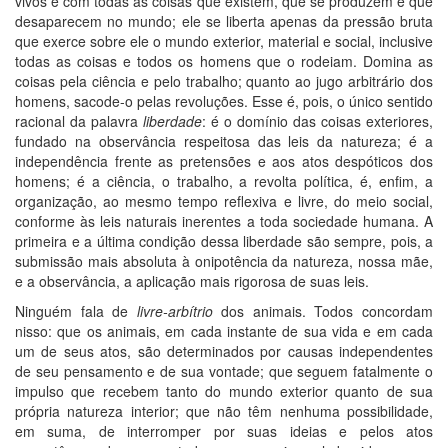
vivos e com todas as coisas que existem, que se produzem e que
desaparecem no mundo; ele se liberta apenas da pressão bruta
que exerce sobre ele o mundo exterior, material e social, inclusive
todas as coisas e todos os homens que o rodeiam. Domina as
coisas pela ciência e pelo trabalho; quanto ao jugo arbitrário dos
homens, sacode-o pelas revoluções. Esse é, pois, o único sentido
racional da palavra
liberdade
: é o domínio das coisas exteriores,
fundado na observância respeitosa das leis da natureza; é a
independência frente as pretensões e aos atos despóticos dos
homens; é a ciência, o trabalho, a revolta política, é, enfim, a
organização, ao mesmo tempo reflexiva e livre, do meio social,
conforme às leis naturais inerentes a toda sociedade humana. A
primeira e a última condição dessa liberdade são sempre, pois, a
submissão mais absoluta à onipotência da natureza, nossa mãe,
e a observância, a aplicação mais rigorosa de suas leis.
Ninguém fala de
livre-arbítrio
dos animais. Todos concordam
nisso: que os animais, em cada instante de sua vida e em cada
um de seus atos, são determinados por causas independentes
de seu pensamento e de sua vontade; que seguem fatalmente o
impulso que recebem tanto do mundo exterior quanto de sua
própria natureza interior; que não têm nenhuma possibilidade,
em suma, de interromper por suas ideias e pelos atos