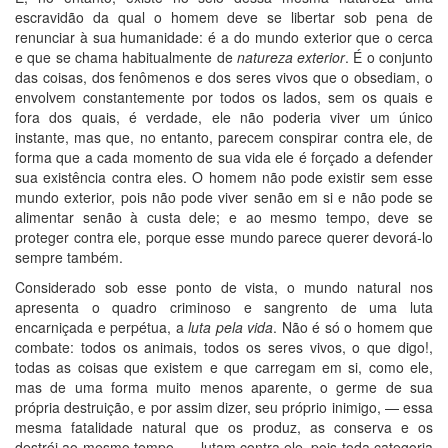
escravidão da qual o homem deve se libertar sob pena de
renunciar à sua humanidade: é a do mundo exterior que o cerca
e que se chama habitualmente de
natureza exterior
. É o conjunto
das coisas, dos fenômenos e dos seres vivos que o obsediam, o
envolvem constantemente por todos os lados, sem os quais e
fora dos quais, é verdade, ele não poderia viver um único
instante, mas que, no entanto, parecem conspirar contra ele, de
forma que a cada momento de sua vida ele é forçado a defender
sua existência contra eles. O homem não pode existir sem esse
mundo exterior, pois não pode viver senão em si e não pode se
alimentar senão à custa dele; e ao mesmo tempo, deve se
proteger contra ele, porque esse mundo parece querer devorá-lo
sempre também.
Considerado sob esse ponto de vista, o mundo natural nos
apresenta o quadro criminoso e sangrento de uma luta
encarniçada e perpétua, a
luta pela vida
. Não é só o homem que
combate: todos os animais, todos os seres vivos, o que digo!,
todas as coisas que existem e que carregam em si, como ele,
mas de uma forma muito menos aparente, o germe de sua
própria destruição, e por assim dizer, seu próprio inimigo, — essa
mesma fatalidade natural que os produz, as conserva e os
destrói ao mesmo tempo —, lutam contra ele, pois toda categoria