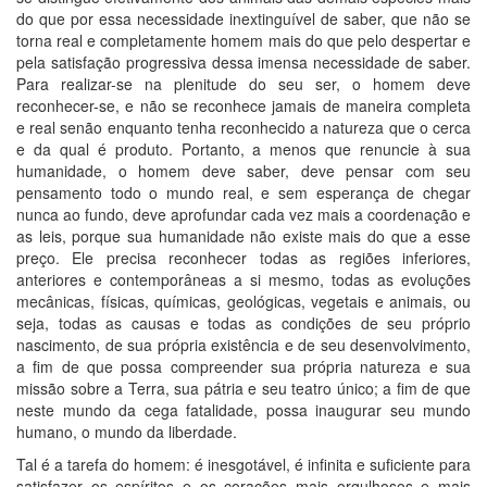
do que por essa necessidade inextinguível de saber, que não se
torna real e completamente homem mais do que pelo despertar e
pela satisfação progressiva dessa imensa necessidade de saber.
Para realizar-se na plenitude do seu ser, o homem deve
reconhecer-se, e não se reconhece jamais de maneira completa
e real senão enquanto tenha reconhecido a natureza que o cerca
e da qual é produto. Portanto, a menos que renuncie à sua
humanidade, o homem deve saber, deve pensar com seu
pensamento todo o mundo real, e sem esperança de chegar
nunca ao fundo, deve aprofundar cada vez mais a coordenação e
as leis, porque sua humanidade não existe mais do que a esse
preço. Ele precisa reconhecer todas as regiões inferiores,
anteriores e contemporâneas a si mesmo, todas as evoluções
mecânicas, físicas, químicas, geológicas, vegetais e animais, ou
seja, todas as causas e todas as condições de seu próprio
nascimento, de sua própria existência e de seu desenvolvimento,
a fim de que possa compreender sua própria natureza e sua
missão sobre a Terra, sua pátria e seu teatro único; a fim de que
neste mundo da cega fatalidade, possa inaugurar seu mundo
humano, o mundo da liberdade.
Tal é a tarefa do homem: é inesgotável, é infinita e suficiente para
satisfazer os espíritos e os corações mais orgulhosos e mais