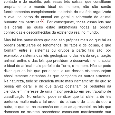
vontade e do espírito; pois essas três coisas, que constituem
propriamente o mundo ideal do homem, não são senão
funcionamentos completamente materiais da matéria organizada
e viva, no corpo do animal em geral e sobretudo do animal
[2]
humano em particular
. Por conseguinte, todas essas leis são
leis gerais, às quais estão submetidas todas as ordens
conhecidas e desconhecidas da existência real no mundo.
Mas há leis particulares que não são próprias mais do que há as
ordens particulares de fenômenos, de fatos e de coisas, e que
formam entre si sistemas ou grupos à parte: tais são, por
exemplo, o sistema das leis geológicas; o das leis da organização
animal; enfim, o das leis que presidem o desenvolvimento social
e ideal do animal mais perfeito da Terra, o homem. Não se pode
dizer que as leis que pertencem a um desses sistemas sejam
absolutamente estranhas às que compõem os outros sistemas.
Na natureza, tudo se encadeia muito mais intimamente do que se
pensa em geral, e do que talvez gostariam os pedantes da
ciência, em interesse de uma maior precisão em seu trabalho de
classificação. No entanto, pode-se dizer que tal sistema de leis
pertence muito mais a tal ordem de coisas e de fatos do que a
outra, e que se, na sucessão em que as apresentei, as leis que
dominam no sistema precedente continuam manifestando sua