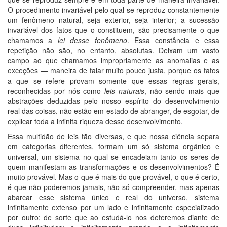
O procedimento invariável pelo qual se reproduz constantemente
um fenômeno natural, seja exterior, seja interior; a sucessão
invariável dos fatos que o constituem, são precisamente o que
chamamos a
lei desse fenômeno
. Essa constância e essa
repetição não são, no entanto, absolutas. Deixam um vasto
campo ao que chamamos impropriamente as anomalias e as
exceções — maneira de falar muito pouco justa, porque os fatos
a que se refere provam somente que essas regras gerais,
reconhecidas por nós como
leis naturais
, não sendo mais que
abstrações deduzidas pelo nosso espírito do desenvolvimento
real das coisas, não estão em estado de abranger, de esgotar, de
explicar toda a infinita riqueza desse desenvolvimento.
Essa multidão de leis tão diversas, e que nossa ciência separa
em categorias diferentes, formam um só sistema orgânico e
universal, um sistema no qual se encadeiam tanto os seres de
quem manifestam as transformações e os desenvolvimentos? É
muito provável. Mas o que é mais do que provável, o que é certo,
é que não poderemos jamais, não só compreender, mas apenas
abarcar esse sistema único e real do universo, sistema
infinitamente extenso por um lado e infinitamente especializado
por outro; de sorte que ao estudá-lo nos deteremos diante de